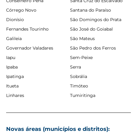
Conselheiro Pena
Santa Cruz do Escalvado
Córrego Novo
Santana do Paraíso
Dionísio
São Domingos do Prata
Fernandes Tourinho
São José do Goiabal
Galileia
São Mateus
Governador Valadares
São Pedro dos Ferros
Iapu
Sem-Peixe
Ipaba
Serra
Ipatinga
Sobrália
Itueta
Timóteo
Linhares
Tumiritinga
Novas áreas (municípios e distritos):