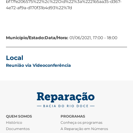
bf17fe206575%22%2c%22Oid%22%3a%2221b5aa35-d367-
4e72-af9a-d170f31b4d93%22%7d
Município/Estado:
Data/Hora:
01/06/2021, 17:00 - 18:00
Local
Reunião via Videoconferência
QUEM SOMOS
PROGRAMAS
Histórico
Conheça os programas
Documentos
A Reparação em Números