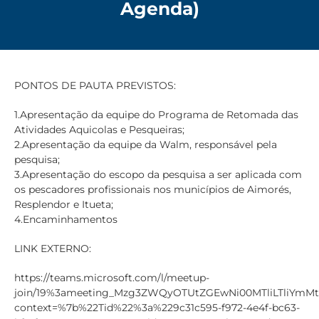
Agenda)
PONTOS DE PAUTA PREVISTOS:
1.Apresentação da equipe do Programa de Retomada das
Atividades Aquicolas e Pesqueiras;
2.Apresentação da equipe da Walm, responsável pela
pesquisa;
3.Apresentação do escopo da pesquisa a ser aplicada com
os pescadores profissionais nos municípios de Aimorés,
Resplendor e Itueta;
4.Encaminhamentos
LINK EXTERNO:
https://teams.microsoft.com/l/meetup-
join/19%3ameeting_Mzg3ZWQyOTUtZGEwNi00MTliLTliY
context=%7b%22Tid%22%3a%229c31c595-f972-4e4f-bc63-