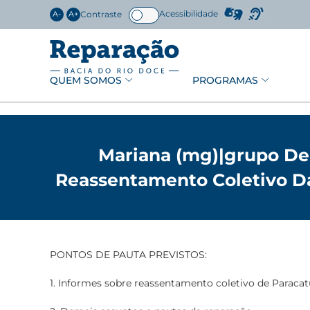
Acessibilidade
Contraste
A-
A+
QUEM SOMOS
PROGRAMAS
Mariana (mg)|grupo De
Reassentamento Coletivo D
PONTOS DE PAUTA PREVISTOS:
1. Informes sobre reassentamento coletivo de Paracat