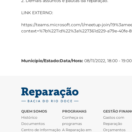
2. Demais assuntos e pautas da reparação.
LINK EXTERNO:
https://teams.microsoft.com/l/meetup-join/19%
context=%7b%22Tid%22%3a%227361d229-a79e-40fe-8
Município/Estado:
Data/Hora:
08/11/2022, 18:00 - 19:00
QUEM SOMOS
PROGRAMAS
GESTÃO FINAN
Histórico
Conheça os
Gastos com
Documentos
programas
Reparação
Centro de Informação
A Reparação em
Orçamentos