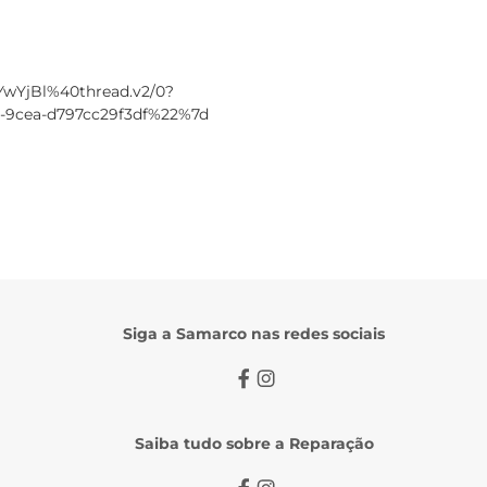
wYjBl%40thread.v2/0?
-9cea-d797cc29f3df%22%7d
Siga a Samarco nas redes sociais
Saiba tudo sobre a Reparação