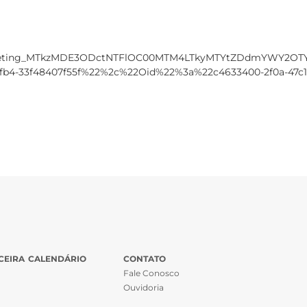
3ameeting_MTkzMDE3ODctNTFlOC00MTM4LTkyMTYtZDdmYWY2OTY
fb4-33f48407f55f%22%2c%22Oid%22%3a%22c4633400-2f0a-47c1
CEIRA
CALENDÁRIO
CONTATO
Fale Conosco
Ouvidoria