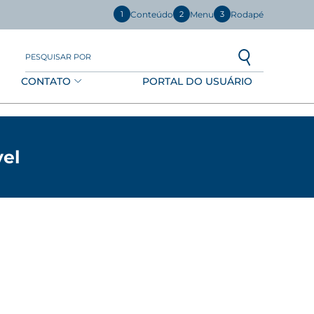
Conteúdo
Menu
Rodapé
1
2
3
PESQUISAR POR
CONTATO
PORTAL DO USUÁRIO
vel