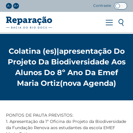
Contraste
A-
A+
Colatina (es)|apresentação Do
Projeto Da Biodiversidade Aos
Alunos Do 8º Ano Da Emef
Maria Ortiz(nova Agenda)
PONTOS DE PAUTA PREVISTOS:
1. Apresentação da 1ª Oficina do Projeto da Biodiversidade
da Fundação Renova aos estudantes da escola EMEF